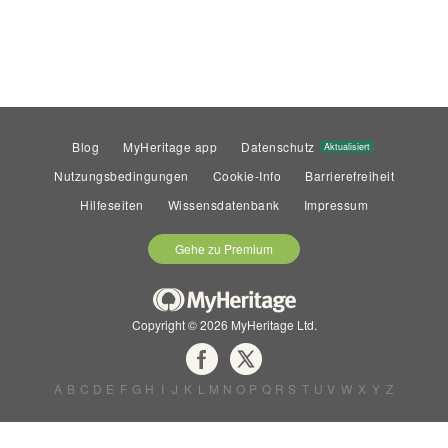
Blog
MyHeritage app
Datenschutz
Aktualisiert
Nutzungsbedingungen
Cookie-Info
Barrierefreiheit
Hilfeseiten
Wissensdatenbank
Impressum
Gehe zu Premium
Copyright © 2026 MyHeritage Ltd.
A
B
C
D
E
F
G
H
I
J
K
L
M
N
O
P
Q
R
S
T
U
V
W
X
Y
Z