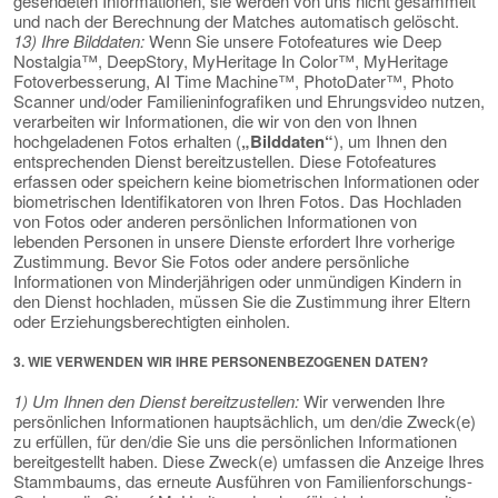
gesendeten Informationen, sie werden von uns nicht gesammelt
und nach der Berechnung der Matches automatisch gelöscht.
13) Ihre Bilddaten:
Wenn Sie unsere Fotofeatures wie Deep
Nostalgia™, DeepStory, MyHeritage In Color™, MyHeritage
Fotoverbesserung, AI Time Machine™, PhotoDater™, Photo
Scanner und/oder Familieninfografiken und Ehrungsvideo nutzen,
verarbeiten wir Informationen, die wir von den von Ihnen
hochgeladenen Fotos erhalten (
„Bilddaten“
), um Ihnen den
entsprechenden Dienst bereitzustellen. Diese Fotofeatures
erfassen oder speichern keine biometrischen Informationen oder
biometrischen Identifikatoren von Ihren Fotos. Das Hochladen
von Fotos oder anderen persönlichen Informationen von
lebenden Personen in unsere Dienste erfordert Ihre vorherige
Zustimmung. Bevor Sie Fotos oder andere persönliche
Informationen von Minderjährigen oder unmündigen Kindern in
den Dienst hochladen, müssen Sie die Zustimmung ihrer Eltern
oder Erziehungsberechtigten einholen.
3. WIE VERWENDEN WIR IHRE PERSONENBEZOGENEN DATEN?
1) Um Ihnen den Dienst bereitzustellen:
Wir verwenden Ihre
persönlichen Informationen hauptsächlich, um den/die Zweck(e)
zu erfüllen, für den/die Sie uns die persönlichen Informationen
bereitgestellt haben. Diese Zweck(e) umfassen die Anzeige Ihres
Stammbaums, das erneute Ausführen von Familienforschungs-