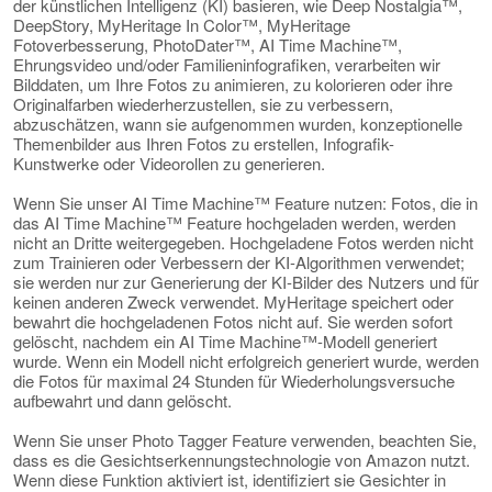
der künstlichen Intelligenz (KI) basieren, wie Deep Nostalgia™,
DeepStory, MyHeritage In Color™, MyHeritage
Fotoverbesserung, PhotoDater™, AI Time Machine™,
Ehrungsvideo und/oder Familieninfografiken, verarbeiten wir
Bilddaten, um Ihre Fotos zu animieren, zu kolorieren oder ihre
Originalfarben wiederherzustellen, sie zu verbessern,
abzuschätzen, wann sie aufgenommen wurden, konzeptionelle
Themenbilder aus Ihren Fotos zu erstellen, Infografik-
Kunstwerke oder Videorollen zu generieren.
Wenn Sie unser AI Time Machine™ Feature nutzen: Fotos, die in
das AI Time Machine™ Feature hochgeladen werden, werden
nicht an Dritte weitergegeben. Hochgeladene Fotos werden nicht
zum Trainieren oder Verbessern der KI-Algorithmen verwendet;
sie werden nur zur Generierung der KI-Bilder des Nutzers und für
keinen anderen Zweck verwendet. MyHeritage speichert oder
bewahrt die hochgeladenen Fotos nicht auf. Sie werden sofort
gelöscht, nachdem ein AI Time Machine™-Modell generiert
wurde. Wenn ein Modell nicht erfolgreich generiert wurde, werden
die Fotos für maximal 24 Stunden für Wiederholungsversuche
aufbewahrt und dann gelöscht.
Wenn Sie unser Photo Tagger Feature verwenden, beachten Sie,
dass es die Gesichtserkennungstechnologie von Amazon nutzt.
Wenn diese Funktion aktiviert ist, identifiziert sie Gesichter in