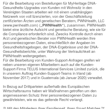
Für die Bearbeitung von Bestellungen für MyHeritage DNA-
Gesundheits-Upgrades von Kunden mit Wohnsitz in den
Vereinigten Staaten arbeiten wir mit einem unabhängigen
Netzwerk von voll lizenzierten, von der Geschäftsleitung
zertifizierten Ärzten und genetischen Beratern, PWNHealth, LLC
(www.pwnhealth.com) (
„PWNHealth“
), zusammen. PWNHealth
bietet eine ärztliche Aufsicht und genetische Beratung, wie sie für
die Compliance erforderlich sind. Zwecks Kontrolle durch einen
Arzt und genetischen Berater von PWNHealth werden Ihre
personenbezogenen Daten, einschließlich der Angaben im
Gesundheitsfragebogen, der DNA-Ergebnisse und der DNA-
Gesundheitsberichte, unter Wahrung der Vertraulichkeit an
PWNHealth weitergegeben.
Für die Bearbeitung von Kunden-Support-Anfragen greifen wir
neben unseren eigenen Mitarbeitern auch auf die Kunden-
Support-Firma TELUS International Services Limited zurück, die
in unserem Auftrag Kunden-Support-Teams in Irland (ab
November 2017) und in Guatemala (ab Januar 2020) verwaltet.
In Bezug auf Drittparteien außerhalb des Europäischen
Wirtschaftsraums haben wir Maßnahmen getroffen um den
angemessenen Schutz Ihrer personenbezogenen Daten zu
gewährleisten, wie es das geltende Recht verlangt.
2) Mit den Mitgliedern Ihrer Familienseit, Ihren Smart Matches™