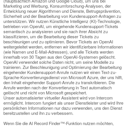
(hauptsächlich Amazon und Google Cloud), um uns bei
Marketing und Werbung, Konsumforschung-Analysen, der
Entwicklung neuer Algorithmen und Dienste, Betrugsprävention,
Sicherheit und der Bearbeitung von Kundensupport-Anfragen zu
unterstützen. Wir nutzen Künstliche Intelligenz (KI)-Technologie,
betrieben von OpenAI, um eingehende Kundensupport-Tickets
semantisch zu analysieren und sie nach ihrer Absicht zu
klassifizieren, um die Bearbeitung dieser Tickets zu
beschleunigen und zu optimieren. Bevor Tickets an OpenAI
weitergeleitet werden, entfernen wir identifizierbare Informationen
(wie Namen und E-Mail-Adressen), und alle Tickets werden
innerhalb von 30 Tagen aus den OpenAI-Systemen gelöscht.
OpenAI verwendet solche Daten nicht, um seine Modelle zu
trainieren. Zur Beschleunigung und Optimierung der Bearbeitung
eingehender Kundensupport-Anrufe nutzen wir einen Text-zu-
Sprache-Konvertierungsdienst von Microsoft Azure, der uns hilft,
den Inhalt eingehender Support-Anrufe zu transkribieren. Die
Anrufe werden nach der Konvertierung in Text automatisch
gelöscht und nicht von Microsoft gespeichert.
Unser automatisierter virtueller Assistent wird von Intercom
ermöglicht. Intercom fungiert als unser Dienstleister und wird Ihre
persönlichen Informationen nur dazu verwenden, uns den Dienst
bereitzustellen und ihn zu verbessern.
Wenn Sie die AI Record Finder™-Funktion nutzen möchten,