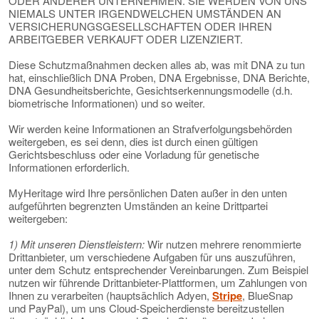
ODER ANDERER UNTERNEHMEN. SIE WERDEN VON UNS
NIEMALS UNTER IRGENDWELCHEN UMSTÄNDEN AN
VERSICHERUNGSGESELLSCHAFTEN ODER IHREN
ARBEITGEBER VERKAUFT ODER LIZENZIERT.
Diese Schutzmaßnahmen decken alles ab, was mit DNA zu tun
hat, einschließlich DNA Proben, DNA Ergebnisse, DNA Berichte,
DNA Gesundheitsberichte, Gesichtserkennungsmodelle (d.h.
biometrische Informationen) und so weiter.
Wir werden keine Informationen an Strafverfolgungsbehörden
weitergeben, es sei denn, dies ist durch einen gültigen
Gerichtsbeschluss oder eine Vorladung für genetische
Informationen erforderlich.
MyHeritage wird Ihre persönlichen Daten außer in den unten
aufgeführten begrenzten Umständen an keine Drittpartei
weitergeben:
1) Mit unseren Dienstleistern:
Wir nutzen mehrere renommierte
Drittanbieter, um verschiedene Aufgaben für uns auszuführen,
unter dem Schutz entsprechender Vereinbarungen. Zum Beispiel
nutzen wir führende Drittanbieter-Plattformen, um Zahlungen von
Ihnen zu verarbeiten (hauptsächlich Adyen,
Stripe
, BlueSnap
und PayPal), um uns Cloud-Speicherdienste bereitzustellen