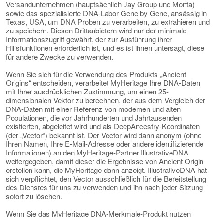
Versandunternehmen (hauptsächlich Jay Group und Monta)
sowie das spezialisierte DNA-Labor Gene by Gene, ansässig in
Texas, USA, um DNA Proben zu verarbeiten, zu extrahieren und
zu speichern. Diesen Drittanbietern wird nur der minimale
Informationszugriff gewährt, der zur Ausführung ihrer
Hilfsfunktionen erforderlich ist, und es ist ihnen untersagt, diese
für andere Zwecke zu verwenden.
Wenn Sie sich für die Verwendung des Produkts „Ancient
Origins“ entscheiden, verarbeitet MyHeritage Ihre DNA-Daten
mit Ihrer ausdrücklichen Zustimmung, um einen 25-
dimensionalen Vektor zu berechnen, der aus dem Vergleich der
DNA-Daten mit einer Referenz von modernen und alten
Populationen, die vor Jahrhunderten und Jahrtausenden
existierten, abgeleitet wird und als DeepAncestry-Koordinaten
(der „Vector“) bekannt ist. Der Vector wird dann anonym (ohne
Ihren Namen, Ihre E-Mail-Adresse oder andere identifizierende
Informationen) an den MyHeritage-Partner IllustrativeDNA
weitergegeben, damit dieser die Ergebnisse von Ancient Origin
erstellen kann, die MyHeritage dann anzeigt. IllustrativeDNA hat
sich verpflichtet, den Vector ausschließlich für die Bereitstellung
des Dienstes für uns zu verwenden und ihn nach jeder Sitzung
sofort zu löschen.
Wenn Sie das MyHeritage DNA-Merkmale-Produkt nutzen