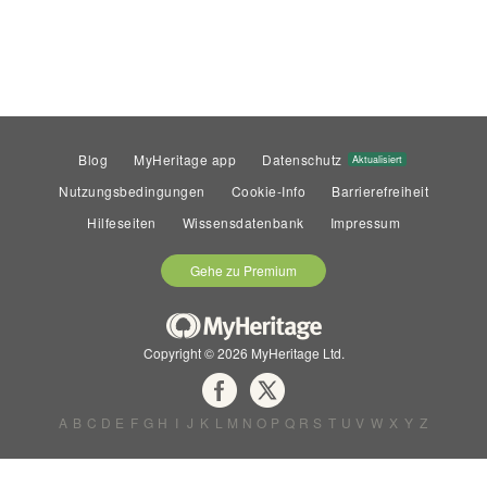
Blog
MyHeritage app
Datenschutz
Aktualisiert
Nutzungsbedingungen
Cookie-Info
Barrierefreiheit
Hilfeseiten
Wissensdatenbank
Impressum
Gehe zu Premium
Copyright © 2026 MyHeritage Ltd.
A
B
C
D
E
F
G
H
I
J
K
L
M
N
O
P
Q
R
S
T
U
V
W
X
Y
Z