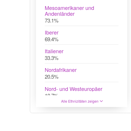
Mesoamerikaner und
Andenländer
73.1%
Iberer
69.4%
Italiener
33.3%
Nordafrikaner
20.5%
Nord- und Westeuropäer
18.7%
Alle Ethnizitäten zeigen