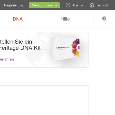
echseln
Aktuelle Familienseite
Sprache wechseln
Registrierung
Gehe zu Premium
Hilfe
Deutsch
DNA
Hilfe
tellen Sie ein
eritage DNA Kit
erfahren