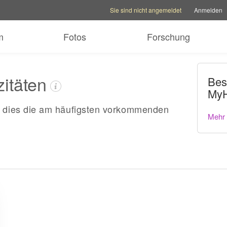
Kontooptionen
Hilfeoptionen
Familienseite w
Sie sind nicht angemeldet
Anmelden
m
Fotos
Forschung
zitäten
Bes
MyH
dies die am häufigsten vorkommenden
Mehr 