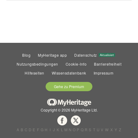
Blog
MyHeritage app
Datenschutz
Aktualisiert
Nutzungsbedingungen
Cookie-Info
Barrierefreiheit
Hilfeseiten
Wissensdatenbank
Impressum
Gehe zu Premium
Copyright © 2026 MyHeritage Ltd.
A
B
C
D
E
F
G
H
I
J
K
L
M
N
O
P
Q
R
S
T
U
V
W
X
Y
Z